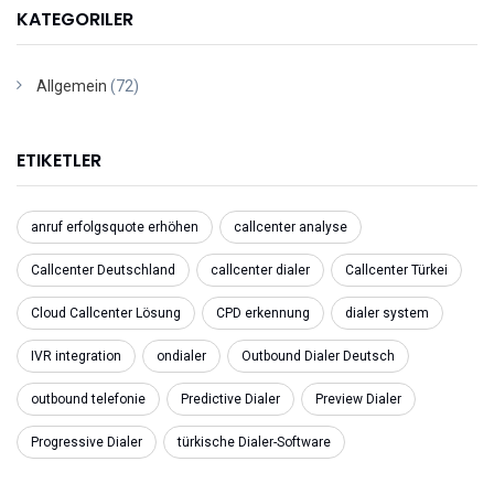
KATEGORILER
Allgemein
(72)
ETIKETLER
anruf erfolgsquote erhöhen
callcenter analyse
Callcenter Deutschland
callcenter dialer
Callcenter Türkei
Cloud Callcenter Lösung
CPD erkennung
dialer system
IVR integration
ondialer
Outbound Dialer Deutsch
outbound telefonie
Predictive Dialer
Preview Dialer
Progressive Dialer
türkische Dialer-Software