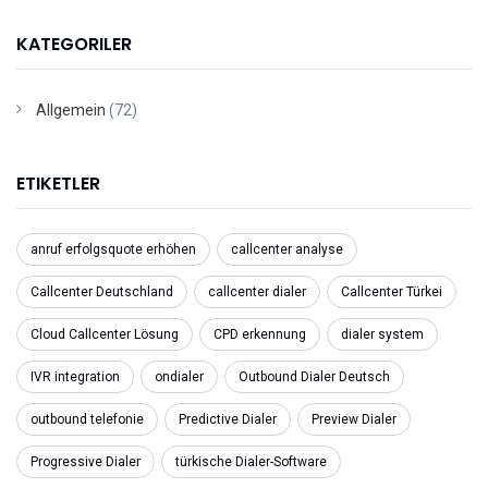
KATEGORILER
Allgemein
(72)
ETIKETLER
anruf erfolgsquote erhöhen
callcenter analyse
Callcenter Deutschland
callcenter dialer
Callcenter Türkei
Cloud Callcenter Lösung
CPD erkennung
dialer system
IVR integration
ondialer
Outbound Dialer Deutsch
outbound telefonie
Predictive Dialer
Preview Dialer
Progressive Dialer
türkische Dialer-Software