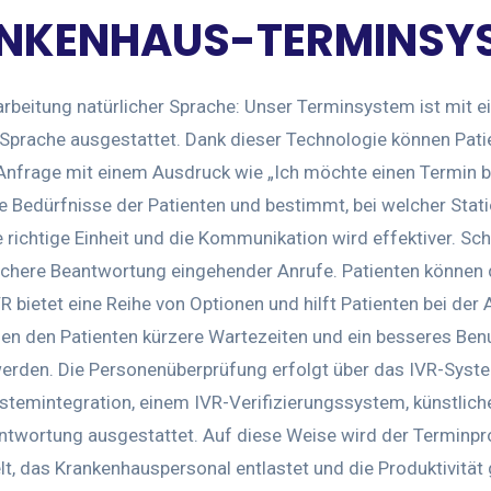
NKENHAUS-TERMINSY
arbeitung natürlicher Sprache: Unser Terminsystem ist mit ei
 Sprache ausgestattet. Dank dieser Technologie können Patie
e Anfrage mit einem Ausdruck wie „Ich möchte einen Termin
die Bedürfnisse der Patienten und bestimmt, bei welcher Sta
ie richtige Einheit und die Kommunikation wird effektiver. S
achere Beantwortung eingehender Anrufe. Patienten können
bietet eine Reihe von Optionen und hilft Patienten bei der A
n den Patienten kürzere Wartezeiten und ein besseres Benu
werden. Die Personenüberprüfung erfolgt über das IVR-Sys
stemintegration, einem IVR-Verifizierungssystem, künstlicher
ntwortung ausgestattet. Auf diese Weise wird der Terminpro
t, das Krankenhauspersonal entlastet und die Produktivität 