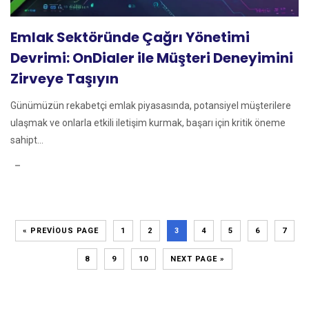
Emlak Sektöründe Çağrı Yönetimi
Devrimi: OnDialer ile Müşteri Deneyimini
Zirveye Taşıyın
Günümüzün rekabetçi emlak piyasasında, potansiyel müşterilere
ulaşmak ve onlarla etkili iletişim kurmak, başarı için kritik öneme
sahipt...
« PREVIOUS PAGE
1
2
3
4
5
6
7
8
9
10
NEXT PAGE »