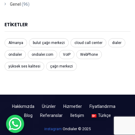
Genel
(96)
ETIKETLER
Almanya
bulut çağrı merkezi
cloud call center
dialer
ondialer
ondialer.com
VoIP
WebPhone
yüksek ses kalitesi
çağrı merkezi
Hakkımızda
Ürünler
Hizmetler
Fiyatlandırma
Blog
Referanslar
İletişim
Türkçe
instagram
Ondialer © 2025