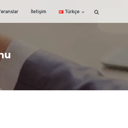
feranslar
İletişim
Türkçe
rmu